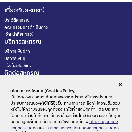
เกี่ยวกับสหกรณ์
ประวัติสหกรณ์
คณะกรรมการดำเนินการ
เจ้าหน้าที่สหกรณ์
บริการสหกรณ์
บริการเงินฝาก
บริการเงินกู้
แจ้งข้อเสนอแนะ
ติดต่อสหกรณ์
สหกรณ์ออมทรัพย์ฯ ม.รามคำแหง จำกัด
นโยบายการใช้คุกกี้ (Cookies Policy)
เว็บไซต์ของเราจะจัดเก็บคุกกี้เพื่อวัตถุประสงค์ในการปรับปรุง
@159uklpq
ประสบการณ์ของผู้ใช้ให้ดียิ่งขึ้น ท่านสามารถเลือกให้ความยินยอม
หรือไม่ให้ความยินยอมคุกกี้ของเราได้ที่ “แถบคุกกี้” แต่ละประเภท
02-3108000 ต่อ 4265
ในกรณีที่ท่านไม่ทำการเลือกจะถือว่าท่านไม่ยินยอมการจัดเก็บคุกกี้
คลิกข้อมูลเพิ่มเติมเกี่ยวกับการใช้งานคุกกี้ทาง
นโยบายคุ้มครอง
ดาวน์โหลดแอปพลิเคชัน
ข้อมูลส่วนบุคคล
และ
หนังสือแจ้งการประมวลผลข้อมูลส่วนบุคคล